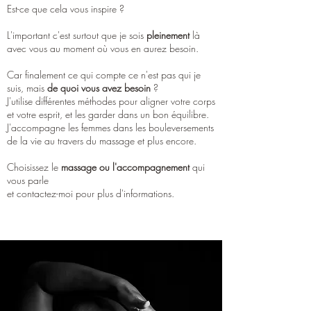
Est-ce que cela vous inspire ?
L'important c'est surtout que je sois
pleinement
là
avec vous au moment où vous en aurez besoin.
Car finalement ce qui compte ce n'est pas qui je
suis, mais
de quoi vous avez besoin
?
J'utilise différentes méthodes pour aligner votre corps
et votre esprit, et les garder dans un bon équilibre.
J'accompagne les femmes dans les bouleversements
de la vie au travers du massage et plus encore.
Choisissez le
massage ou l'accompagnement
qui
vous parle
et contactez-moi pour plus d'informations.