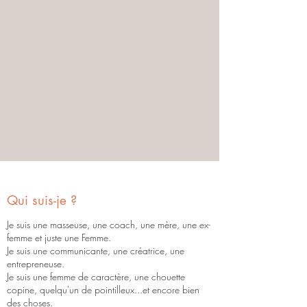
"Laisse moi toucher ton ÊTRE au
travers du contact de mes mains
sur ta peau"
Maïlys
Qui suis-je ?
Je suis une masseuse, une coach, une mère, une ex-
femme et juste une Femme.
Je suis une communicante, une créatrice, une
entrepreneuse.
Je suis une femme de caractère, une chouette
copine, quelqu'un de pointilleux...et encore bien
des choses.