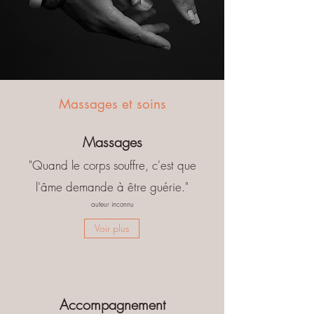
moi j'écoute
Massages et soins
Massages
"Quand le corps souffre, c'est que
l'âme demande à être guérie."
auteur inconnu
Voir plus
Accompagnement