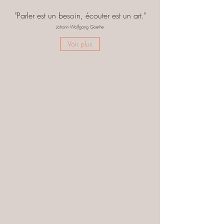
"Parler est un besoin, écouter est un art."
Johann Wolfgang Goethe
Voir plus
À Propos
"Fais de ta vie un rêve, et d'un rêve une
réalité."
Antoine de Saint Exupéry
Cette phrase représente mon état d'esprit et
ma façon d'aborder la vie.
Lire la suite