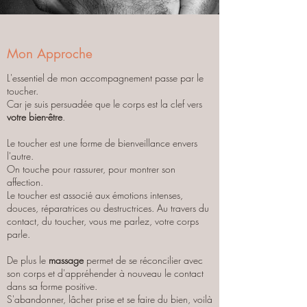
Mon Approche
L'essentiel de mon accompagnement passe par le
toucher.
Car je suis persuadée que le corps est la clef vers
votre bien-être
.
Le toucher est une forme de bienveillance envers
l'autre.
On touche pour rassurer, pour montrer son
affection.
Le toucher est associé aux émotions intenses,
douces, réparatrices ou destructrices. Au travers du
contact, du toucher, vous me parlez, votre corps
parle.
De plus le
massage
permet de se réconcilier avec
son corps et d'appréhender à nouveau le contact
dans sa forme positive.
S'abandonner, lâcher prise et se faire du bien, voilà