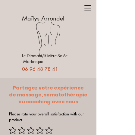
Maïlys Arrondel
Le Diamant/Rivière-Salée
Martinique
06 96 48 78 41
Partagez votre expérience
de massage, somatothérapie
ou coaching avec nous
Please rate your overall satisfaction with our
product