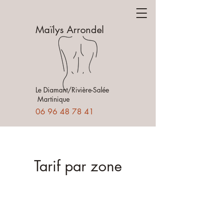
Maïlys Arrondel
Le Diamant/Rivière-Salée
Martinique
06 96 48 78 41
Tarif par zone